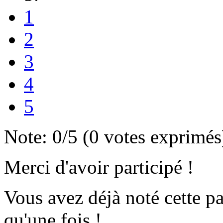
1
2
3
4
5
Note:
0
/5 (
0
votes exprimés
Merci d'avoir participé !
Vous avez déjà noté cette p
qu'une fois !